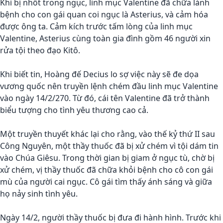
Khi bị nhốt trong ngục, linh mục Valentine đã chữa lành
bệnh cho con gái quan coi ngục là Asterius, và cảm hóa
được ông ta. Cảm kích trước tấm lòng của linh mục
Valentine, Asterius cùng toàn gia đình gồm 46 người xin
rửa tội theo đạo Kitô.
Khi biết tin, Hoàng đế Decius lo sợ việc này sẽ đe dọa
vương quốc nên truyền lệnh chém đầu linh mục Valentine
vào ngày 14/2/270. Từ đó, cái tên Valentine đã trở thành
biểu tượng cho tình yêu thương cao cả.
Một truyền thuyết khác lại cho rằng, vào thế kỷ thứ II sau
Công Nguyên, một thầy thuốc đã bị xử chém vì tội dám tin
vào Chúa Giêsu. Trong thời gian bị giam ở ngục tù, chờ bị
xử chém, vị thầy thuốc đã chữa khỏi bệnh cho cô con gái
mù của người cai ngục. Cô gái tìm thấy ánh sáng và giữa
họ nảy sinh tình yêu.
Ngày 14/2, người thầy thuốc bị đưa đi hành hình. Trước khi