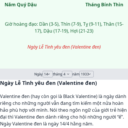
Năm Quý Dậu
Tháng Bính Thìn
Giờ hoàng đạo: Dần (3-5), Thìn (7-9), Tỵ (9-11), Thân (15-
17), Dậu (17-19), Hợi (21-23)
Ngày Lễ Tình yêu đen (Valentine đen)
Ngày
tháng
năm
Ngày Lễ Tình yêu đen (Valentine đen)
Valentine đen (hay còn gọi là Black Valentine) là ngày dành
riêng cho những người vẫn đang tìm kiếm một nửa hoàn
hảo phù hợp với mình. Nói theo ngôn ngữ của giới trẻ hiện
đại thì Valentine đen dành riêng cho hội những người “ế”.
Ngày Valentine đen là ngày 14/4 hằng năm.