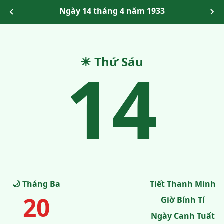
Ngày 14 tháng 4 năm 1933
14
☀ Thứ Sáu
🌙 Tháng Ba
Tiết Thanh Minh
20
Giờ Bính Tí
Ngày Canh Tuất