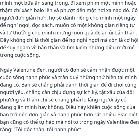
mình một bữa ăn sang trọng, đi xem phim một mình hoặc
thậm chí xách balo lên và phượt đến một nơi xa nào đó. Có
người đơn giản hơn, họ sẽ dành riêng cho mình một ngày
để nghỉ ngơi, đọc sách, muốn có một không gian riêng tư
và tự thưởng cho mình những món quà để an ủi bản thân.
Đây không chỉ là thời gian để họ nghỉ ngơi mà còn là cơ hội
để suy ngẫm về bản thân và tìm kiếm những điều mới mẻ
trong cuộc sống.
Ngày Valentine đen, người cô đơn sẽ cảm nhận được một
cuộc sống hạnh phúc và trân quý những thứ hiện tại mình
đang có. Bạn sẽ chẳng phải dành thời gian để đi chơi cùng
người yêu, chẳng cần chịu đựng sự ích kỷ, tật xấu của đối
phương và thậm chí sẽ chẳng phải lo lắng người ấy có
đang giận mình hay không. Điều này khiến cuộc sống của
bạn trở nên đơn giản và hạnh phúc hơn rất nhiều. Đặc biệt,
bạn cũng có thể tự hào mà nói to trong ngày Valentine đen
rằng: “Tôi độc thân, tôi hạnh phúc”.