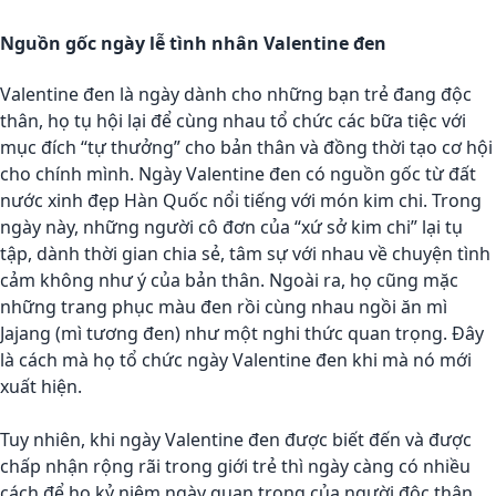
Nguồn gốc ngày lễ tình nhân Valentine đen
Valentine đen là ngày dành cho những bạn trẻ đang độc
thân, họ tụ hội lại để cùng nhau tổ chức các bữa tiệc với
mục đích “tự thưởng” cho bản thân và đồng thời tạo cơ hội
cho chính mình. Ngày Valentine đen có nguồn gốc từ đất
nước xinh đẹp Hàn Quốc nổi tiếng với món kim chi. Trong
ngày này, những người cô đơn của “xứ sở kim chi” lại tụ
tập, dành thời gian chia sẻ, tâm sự với nhau về chuyện tình
cảm không như ý của bản thân. Ngoài ra, họ cũng mặc
những trang phục màu đen rồi cùng nhau ngồi ăn mì
Jajang (mì tương đen) như một nghi thức quan trọng. Đây
là cách mà họ tổ chức ngày Valentine đen khi mà nó mới
xuất hiện.
Tuy nhiên, khi ngày Valentine đen được biết đến và được
chấp nhận rộng rãi trong giới trẻ thì ngày càng có nhiều
cách để họ kỷ niệm ngày quan trọng của người độc thân