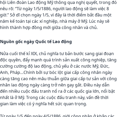
hội Liên đoàn Lao động Mỹ thông qua nghị quyết, trong đó
nêu rõ: “Từ ngày 1/5/1886, người lao động sẽ làm việc 8
giờ.” Sở dĩ chọn ngày 1/5, vì đây là thời điểm bắt đầu một
năm kế toán tại các xí nghiệp, nhà máy ở Mỹ. Lúc này sẽ
hình thành hợp đồng mới giữa công nhân và chủ.
Nguồn gốc ngày Quốc tế Lao động
Nửa cuối thế kỉ XIX, chủ nghĩa tư bản bước sang giai đoạn
độc quyền, đẩy mạnh quá trình sản xuất công nghiệp, tăng
cường cường độ lao động, chủ yếu ở các nước Mỹ, Đức,
Anh, Pháp…Chính bởi sự bóc lột giai cấp công nhân ngày
càng tăng cao nên mâu thuẫn giữa giai cấp tư sản với công
nhân lao động ngày càng trở nên gay gắt. Điều này dẫn
đến nhiều cuộc đấu tranh nổ ra ở các quốc gia lớn, nổi bật
nhất là ở Mỹ. Trong các cuộc đấu tranh này, vấn đề thời
gian làm việc có ý nghĩa hết sức quan trọng.
Từ ngày 1/5 đến ngày 4/5/1886, giới công nhân ở khắp các