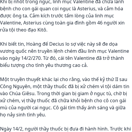
Khi bị nhốt trong ngục, linh mục Valentine đã chữa lành
bệnh cho con gái quan coi ngục là Asterius, và cảm hóa
được ông ta. Cảm kích trước tấm lòng của linh mục
Valentine, Asterius cùng toàn gia đình gồm 46 người xin
rửa tội theo đạo Kitô.
Khi biết tin, Hoàng đế Decius lo sợ việc này sẽ đe dọa
vương quốc nên truyền lệnh chém đầu linh mục Valentine
vào ngày 14/2/270. Từ đó, cái tên Valentine đã trở thành
biểu tượng cho tình yêu thương cao cả.
Một truyền thuyết khác lại cho rằng, vào thế kỷ thứ II sau
Công Nguyên, một thầy thuốc đã bị xử chém vì tội dám tin
vào Chúa Giêsu. Trong thời gian bị giam ở ngục tù, chờ bị
xử chém, vị thầy thuốc đã chữa khỏi bệnh cho cô con gái
mù của người cai ngục. Cô gái tìm thấy ánh sáng và giữa
họ nảy sinh tình yêu.
Ngày 14/2, người thầy thuốc bị đưa đi hành hình. Trước khi