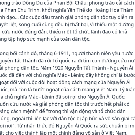
hong trào Đông Du của Phan Bội Châu; phong trào cải cách
ủa Phan Chu Trinh, khởi nghĩa Yên Thế do Hoàng Hoa Thám
nh đạo... Các cuộc đấu tranh giải phóng dân tộc tuy diễn ra
yết liệt, song cuối cùng đều bị thất bại, vì thiếu một đường
i cứu nước đúng đắn, thiếu một tổ chức lãnh đạo có khả
ăng tập hợp sức mạnh của toàn dân tộc.
ong bối cảnh đó, tháng 6-1911, người thanh niên yêu nước
uyễn Tất Thành đã rời Tổ quốc ra đi tìm con đường cứu nư
iải phóng dân tộc. Năm 1920 Nguyễn Tất Thành - Nguyễn Ái
ốc đã đến với chủ nghĩa Mác - Lênin; đây không chỉ là bướ
goặt đối với cuộc đời hoạt động cách mạng của Nguyễn Ái
uốc, mà còn là bước ngoặt của cách mạng Việt Nam. Lý luậ
a chủ nghĩa Mác - Lênin đã soi rọi cho Nguyễn Ái Quốc:
ốn cứu nước và giải phóng dân tộc thì trước hết phải có
Đảng cách mệnh" để "trong thì vận động và tổ chức dân
úng, ngoài thì liên lạc với dân tộc bị áp bức và vô sản giai c
i nơi". Từ nhận thức đó Nguyễn Ái Quốc ra sức chuẩn bị m
t cho việc thành lập một chính đảng vô sản ở Việt Nam,