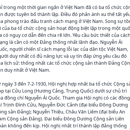
ỉ trong một thời gian ngắn ở Việt Nam đã có ba tổ chức cộ
n được tuyên bố thành lập. Điều đó phản ánh xu thế tất yế
ủa phong trào đấu tranh cách mạng ở Việt Nam. Song sự tồ
i của ba tổ chức cộng sản hoạt động biệt lập trong một qu
a có nguy cơ dẫn đến chia rẽ lớn. Yêu cầu bức thiết của các
ạng là cần có một Đảng thống nhất lãnh đạo. Nguyễn Ái
ốc, người chiến sĩ cách mạng lỗi lạc của dân tộc Việt Nam,
ười duy nhất có đủ năng lực và uy tín đáp ứng yêu cầu đó
a lịch sử: thống nhất các tổ chức cộng sản thành Đảng Cộ
n duy nhất ở Việt Nam.
 ngày 3 đến 7-2-1930, Hội nghị hợp nhất ba tổ chức Cộng s
p tại Cửu Long (Hương Cảng, Trung Quốc) dưới sự chủ trì
a đồng chí Nguyễn Ái Quốc. Tham gia Hội nghị có các đồng
hí Trịnh Đình Cửu, Nguyễn Đức Cảnh (đại biểu Đông Dương
ng sản Đảng); Nguyễn Thiệu, Châu Văn Liêm (đại biểu An
am Cộng sản Đảng). Đại biểu Đông Dương Cộng sản Liên
àn không đến kịp. Hội nghị nhất trí thành lập đảng thống