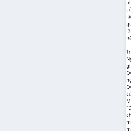
p
c
lã
qu
lố
n
Tr
Ng
g
Qu
n
Q
củ
Mu
"
ch
mọ
mặ