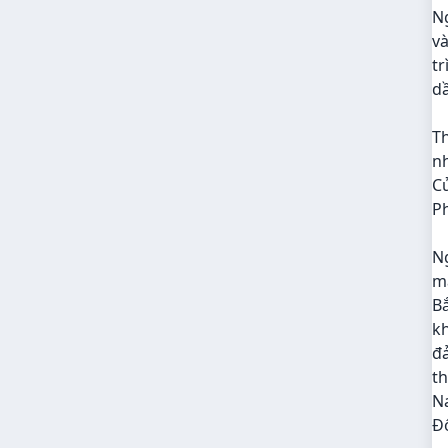
Ng
v
tr
dầ
Th
n
C
P
Ng
m
Bắ
k
đ
t
N
Đ