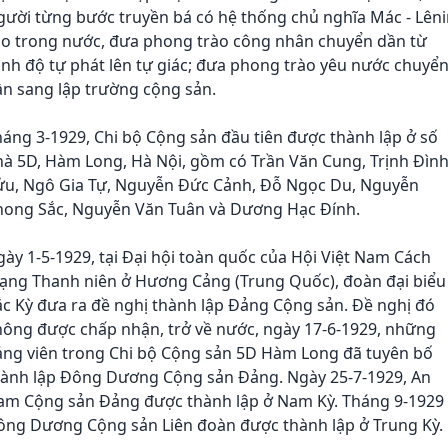
ười từng bước truyền bá có hệ thống chủ nghĩa Mác - Lêni
ào trong nước, đưa phong trào công nhân chuyển dần từ
ình độ tự phát lên tự giác; đưa phong trào yêu nước chuyể
n sang lập trường cộng sản.
áng 3-1929, Chi bộ Cộng sản đầu tiên được thành lập ở số
hà 5D, Hàm Long, Hà Nội, gồm có Trần Văn Cung, Trịnh Đìn
ửu, Ngô Gia Tự, Nguyễn Đức Cảnh, Đỗ Ngọc Du, Nguyễn
hong Sắc, Nguyễn Văn Tuân và Dương Hạc Đính.
ày 1-5-1929, tại Đại hội toàn quốc của Hội Việt Nam Cách
ạng Thanh niên ở Hương Cảng (Trung Quốc), đoàn đại biểu
c Kỳ đưa ra đề nghị thành lập Đảng Cộng sản. Đề nghị đó
hông được chấp nhận, trở về nước, ngày 17-6-1929, những
ảng viên trong Chi bộ Cộng sản 5D Hàm Long đã tuyên bố
hành lập Đông Dương Cộng sản Đảng. Ngày 25-7-1929, An
am Cộng sản Đảng được thành lập ở Nam Kỳ. Tháng 9-1929
ông Dương Cộng sản Liên đoàn được thành lập ở Trung Kỳ.