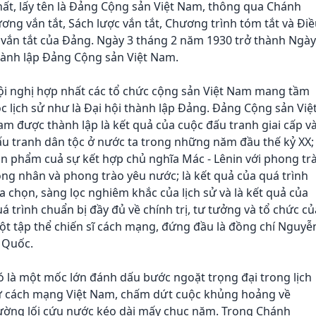
ất, lấy tên là Đảng Cộng sản Việt Nam, thông qua Chánh
ơng vắn tắt, Sách lược vắn tắt, Chương trình tóm tắt và Đi
 vắn tắt của Đảng. Ngày 3 tháng 2 năm 1930 trở thành Ngày
hành lập Đảng Cộng sản Việt Nam.
ội nghị hợp nhất các tổ chức cộng sản Việt Nam mang tầm
c lịch sử như là Đại hội thành lập Đảng. Đảng Cộng sản Việ
m được thành lập là kết quả của cuộc đấu tranh giai cấp v
u tranh dân tộc ở nước ta trong những năm đầu thế kỷ XX; 
n phẩm cuả sự kết hợp chủ nghĩa Mác - Lênin với phong tr
ng nhân và phong trào yêu nước; là kết quả của quá trình
a chọn, sàng lọc nghiêm khắc của lịch sử và là kết quả của
á trình chuẩn bị đầy đủ về chính trị, tư tưởng và tổ chức củ
t tập thể chiến sĩ cách mạng, đứng đầu là đồng chí Nguyễ
 Quốc.
 là một mốc lớn đánh dấu bước ngoặt trọng đại trong lịch
ử cách mạng Việt Nam, chấm dứt cuộc khủng hoảng về
ường lối cứu nước kéo dài mấy chục năm. Trong Chánh