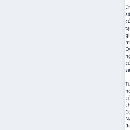
Ch
sả
c
tạ
gi
m
Qu
ng
củ
sả
Từ
họ
củ
c
Cộ
N
đo