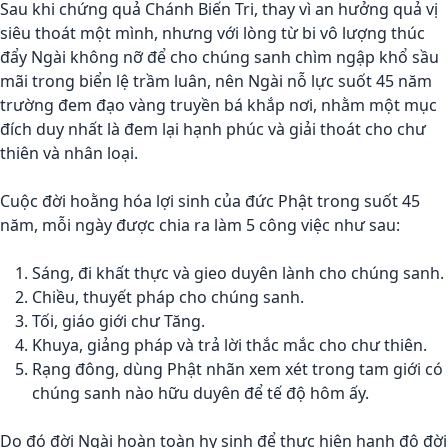
Sau khi chứng quả Chánh Biến Tri, thay vì an hưởng quả vị
siêu thoát một mình, nhưng với lòng từ bi vô lượng thúc
đẩy Ngài không nỡ để cho chúng sanh chìm ngập khổ sầu
mãi trong biển lệ trầm luân, nên Ngài nỗ lực suốt 45 năm
trường đem đạo vàng truyền bá khắp nơi, nhằm một mục
đích duy nhất là đem lại hạnh phúc và giải thoát cho chư
thiên và nhân loại.
Cuộc đời hoằng hóa lợi sinh của đức Phật trong suốt 45
năm, mỗi ngày được chia ra làm 5 công việc như sau:
Sáng, đi khất thực và gieo duyên lành cho chúng sanh.
Chiều, thuyết pháp cho chúng sanh.
Tối, giáo giới chư Tăng.
Khuya, giảng pháp và trả lời thắc mắc cho chư thiên.
Rạng đông, dùng Phật nhãn xem xét trong tam giới có
chúng sanh nào hữu duyên để tế độ hôm ấy.
Do đó đời Ngài hoàn toàn hy sinh để thực hiện hạnh độ đời