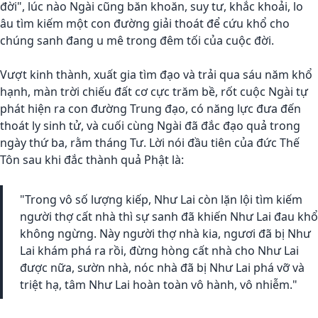
đời", lúc nào Ngài cũng băn khoăn, suy tư, khắc khoải, lo
âu tìm kiếm một con đường giải thoát để cứu khổ cho
chúng sanh đang u mê trong đêm tối của cuộc đời.
Vượt kinh thành, xuất gia tìm đạo và trải qua sáu năm khổ
hạnh, màn trời chiếu đất cơ cực trăm bề, rốt cuộc Ngài tự
phát hiện ra con đường Trung đạo, có năng lực đưa đến
thoát ly sinh tử, và cuối cùng Ngài đã đắc đạo quả trong
ngày thứ ba, rằm tháng Tư. Lời nói đầu tiên của đức Thế
Tôn sau khi đắc thành quả Phật là:
"Trong vô số lượng kiếp, Như Lai còn lặn lội tìm kiếm
người thợ cất nhà thì sự sanh đã khiến Như Lai đau khổ
không ngừng. Này người thợ nhà kia, ngươi đã bị Như
Lai khám phá ra rồi, đừng hòng cất nhà cho Như Lai
được nữa, sườn nhà, nóc nhà đã bị Như Lai phá vỡ và
triệt hạ, tâm Như Lai hoàn toàn vô hành, vô nhiễm."