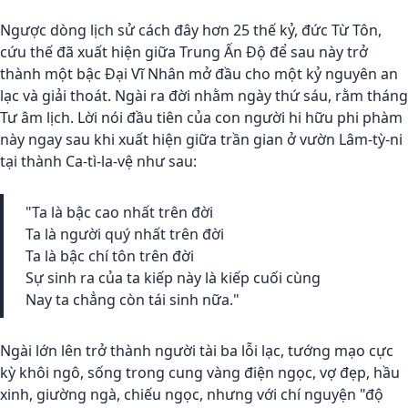
Ngược dòng lịch sử cách đây hơn 25 thế kỷ, đức Từ Tôn,
cứu thế đã xuất hiện giữa Trung Ấn Ðộ để sau này trở
thành một bậc Ðại Vĩ Nhân mở đầu cho một kỷ nguyên an
lạc và giải thoát. Ngài ra đời nhằm ngày thứ sáu, rằm tháng
Tư âm lịch. Lời nói đầu tiên của con người hi hữu phi phàm
này ngay sau khi xuất hiện giữa trần gian ở vườn Lâm-tỳ-ni
tại thành Ca-tì-la-vệ như sau:
"Ta là bậc cao nhất trên đời
Ta là người quý nhất trên đời
Ta là bậc chí tôn trên đời
Sự sinh ra của ta kiếp này là kiếp cuối cùng
Nay ta chẳng còn tái sinh nữa."
Ngài lớn lên trở thành người tài ba lỗi lạc, tướng mạo cực
kỳ khôi ngô, sống trong cung vàng điện ngọc, vợ đẹp, hầu
xinh, giường ngà, chiếu ngọc, nhưng với chí nguyện "độ