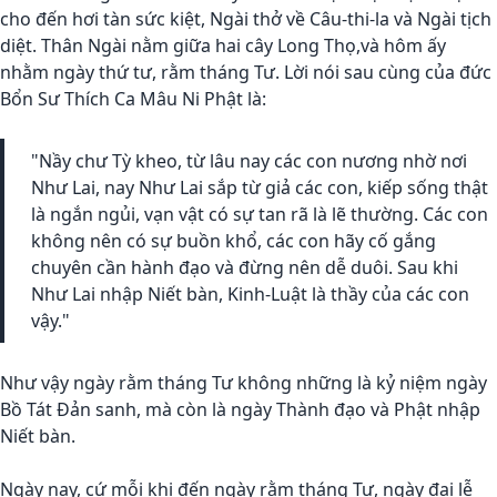
cho đến hơi tàn sức kiệt, Ngài thở về Câu-thi-la và Ngài tịch
diệt. Thân Ngài nằm giữa hai cây Long Thọ,và hôm ấy
nhằm ngày thứ tư, rằm tháng Tư. Lời nói sau cùng của đức
Bổn Sư Thích Ca Mâu Ni Phật là:
"Nầy chư Tỳ kheo, từ lâu nay các con nương nhờ nơi
Như Lai, nay Như Lai sắp từ giả các con, kiếp sống thật
là ngắn ngủi, vạn vật có sự tan rã là lẽ thường. Các con
không nên có sự buồn khổ, các con hãy cố gắng
chuyên cần hành đạo và đừng nên dễ duôi. Sau khi
Như Lai nhập Niết bàn, Kinh-Luật là thầy của các con
vậy."
Như vậy ngày rằm tháng Tư không những là kỷ niệm ngày
Bồ Tát Ðản sanh, mà còn là ngày Thành đạo và Phật nhập
Niết bàn.
Ngày nay, cứ mỗi khi đến ngày rằm tháng Tư, ngày đại lễ