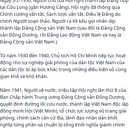
Ngày 3-2-1930, Người chủ tọa Hội nghị thành lập Đảng họp
tại Cửu Long (gần Hương Cảng). Hội nghị đã thông qua
Chính cương vắn tắt, Sách lược vắn tắt, Điều lệ Đảng do
chính Người soạn thảo. Người ra lời kêu gọi nhân dịp
thành lập Đảng Cộng sản Việt Nam (sau đổi là Đảng Cộng
sản Đông Dương, rồi Đảng Lao động Việt Nam và nay là
Đảng Cộng sản Việt Nam ).
Từ năm 1930 đến 1940, Chủ tịch Hồ Chí Minh tiếp tục hoạt
động cho sự nghiệp giải phóng của dân tộc Việt Nam của
các dân tộc bị áp bức khác trong những điều kiện vô cùng
gian khổ và khó khăn.
Năm 1941, Người về nước, triệu tập Hội nghị lần thứ 8 của
Ban Chấp hành Trung ương Đảng Cộng sản Đông Dương,
quyết định đường lối cứu nước, thành lập Việt Nam độc lập
đồng minh Hội (Việt Minh), tổ chức lực lượng vũ trang giải
phóng, chính sách căn cứ địa, lãnh đạo nhân dân khởi
nghĩa từng phần và chuẩn bị tổng khởi nghĩa giành chính