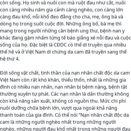
còn sống. Họ sinh và nuôi con mà ruột đau như cắt, nuôi
con càng nhiều năm gia cảnh càng nghèo, con càng lớn
càng đau khổ, nỗi khổ đeo đẳng cho cha, mẹ, ông bà và
dòng họ trong suốt cuộc đời. Những ông bố, bà mẹ thì
mang trong người những căn bệnh ung thư, bệnh nan y
khác đang gặm nhấm từng tế bào giằng xé nỗi đau và cuộc
sống của họ. Đặc biệt là CĐDC có thể di truyền qua nhiều
thế hệ và ở Việt Nam di chứng da cam đã truyền sang thế
hệ thứ 4.
Đời sống vật chất, tinh thần của nạn nhân chất độc da cam
Việt Nam còn rất khó khăn, thiếu thốn, nhất là những gia
đình có nhiều nạn nhân, nạn nhân bị bệnh nặng, bệnh tật
thường xuyên tự phát. Các nạn nhân là dân thường không
còn khả năng sản xuất, không có nguồn thu. Mức chi phí
nuôi dưỡng chữa bệnh lớn, vượt qua ngoài khả năng
thanh toán của gia đình. Có thể nói “Nạn nhân chất độc da
cam là những người nghèo nhất trong những người
nghèo, những người đau khổ nhất trong những người đau