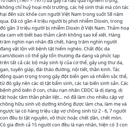
10 năm (1961 – 1971) đã gây ra hậu quả nghiêm trọng,
không chỉ huỷ hoại môi trường, các hệ sinh thái mà còn tác
hại đến sức khỏe con người Việt Nam trong suốt 58 năm
qua. Đã có gần 4 triệu người bị phơi nhiễm Dioxin, trong
đó gần 3 triệu người bị nhiễm Dioxin ở Việt Nam. Thảm hoạ
da cam với biết bao thảm cảnh không sao kể xiết. Hàng
trăm nghìn nạn nhân đã chết, hàng trăm nghìn người
đang vật lộn với bệnh tật hiểm nghèo. Chất độc da
cam/dioxin có thể gây tổn thương đa dạng và phức tạp
trên tất cả các bộ máy sinh lý của cơ thể, gây ung thư da,
gan, tuyến giáp, đái tháo đường, nội tiết, thần kinh. Tác
động quan trọng trong gây đột biển gen và nhiễm sắc thể,
từ đó gây nên các dị tật bẩm sinh, các tai biến sinh sản. Các
bệnh phổ biến ở con, cháu nạn nhân CĐDC là dị dạng, dị
tật hoặc tâm thần phân liệt… nó đã làm cho nhiều cặp vợ
chồng hữu sinh vô dưỡng không được làm cha, làm mẹ và
ngược lại có hàng triệu cặp vợ chồng sinh từ 2 - 6, 7 người
con đều bị tật nguyền, vô thức hoặc chết dần, chết mòn.
Có gia đình cả 15 người con đều là nạn nhân, hiện có 3 con