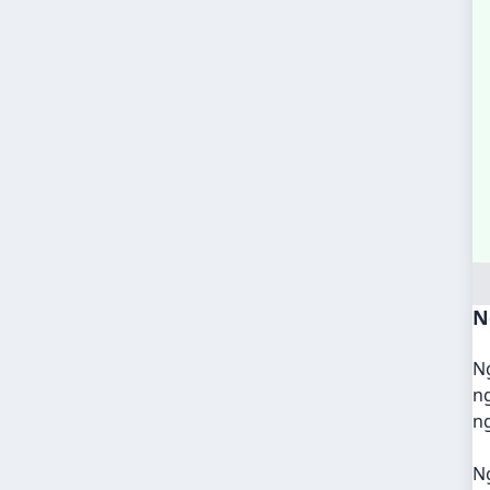
N
N
ng
ng
Ng