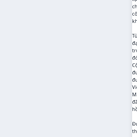
c
cô
k
Từ
đạ
tr
đó
C
đ
đư
Vi
Mi
đã
hồ
Đú
th