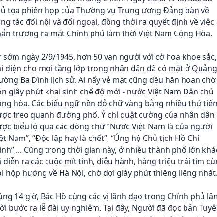
hủ tọa phiên họp của Thường vụ Trung ương Đảng bàn về
ng tác đối nội và đối ngoại, đồng thời ra quyết định về việc
hẩn trương ra mắt Chính phủ lâm thời Việt Nam Cộng Hòa.
 sớm ngày 2/9/1945, hơn 50 vạn người với cờ hoa khoe sắc,
i diện cho mọi tầng lớp trong nhân dân đã có mặt ở Quảng
ường Ba Đình lịch sử. Ai nấy vẻ mặt cũng đều hân hoan chờ
n giây phút khai sinh chế độ mới - nước Việt Nam Dân chủ
ộng hòa. Các biểu ngữ nền đỏ chữ vàng bằng nhiều thứ tiế
ược treo quanh đường phố. Ý chí quật cường của nhân dân 
ợc biểu lộ qua các dòng chữ “Nước Việt Nam là của người
ệt Nam”, “Độc lập hay là chết”, “Ủng hộ Chủ tịch Hồ Chí
nh”,... Cũng trong thời gian này, ở nhiều thành phố lớn khá
 diễn ra các cuộc mít tinh, diễu hành, hàng triệu trái tim c
i hộp hướng về Hà Nội, chờ đợi giây phút thiêng liêng nhất
ng 14 giờ, Bác Hồ cùng các vị lãnh đạo trong Chính phủ lâ
ời bước ra lễ đài uy nghiêm. Tại đây, Người đã đọc bản Tuy