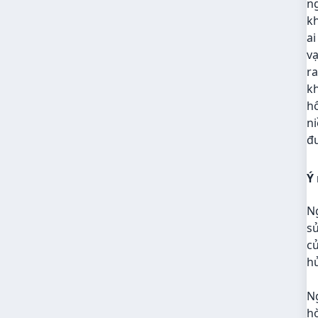
ng
kh
a
vạ
r
kh
hô
ni
đ
Ý
Ng
sử
củ
hủ
Ng
hò