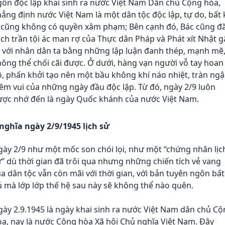
ôn độc lập khai sinh ra nước Việt Nam Dân chủ Cộng hòa,
ẳng định nước Việt Nam là một dân tộc độc lập, tự do, bất 
i cũng không có quyền xâm phạm; Bên cạnh đó, Bác cũng đ
ch trần tội ác man rợ của Thực dân Pháp và Phát xít Nhật g
a với nhân dân ta bằng những lập luận đanh thép, mạnh mẽ
ông thể chối cãi được. Ở dưới, hàng vạn người vỗ tay hoan
, phấn khởi tạo nên một bầu không khí náo nhiệt, tràn ng
ềm vui của những ngày đầu độc lập. Từ đó, ngày 2/9 luôn
ược nhớ đến là ngày Quốc khánh của nước Việt Nam.
 nghĩa ngày 2/9/1945 lịch sử
ày 2/9 như một mốc son chói lọi, như một “chứng nhân lịc
” dù thời gian đã trôi qua nhưng những chiến tích vẻ vang
a dân tộc vẫn còn mãi với thời gian, với bản tuyên ngôn bất
 mà lớp lớp thế hệ sau này sẽ không thể nào quên.
ày 2.9.1945 là ngày khai sinh ra nước Việt Nam dân chủ C
a, nay là nước Cộng hòa Xã hội Chủ nghĩa Việt Nam. Đây