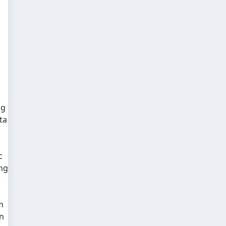
ng
ta
c
ùng
.
m
ên