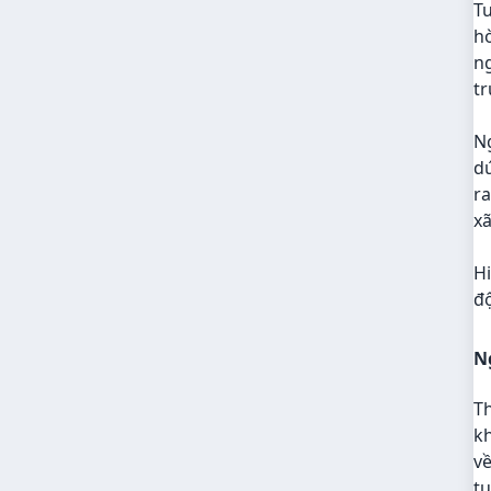
T
hò
ng
tr
Ng
d
ra
xã
H
độ
N
Th
kh
về
tụ