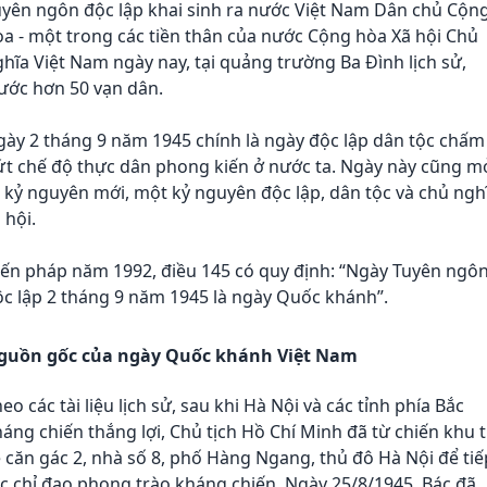
uyên ngôn độc lập khai sinh ra nước Việt Nam Dân chủ Cộn
a - một trong các tiền thân của nước Cộng hòa Xã hội Chủ
hĩa Việt Nam ngày nay, tại quảng trường Ba Đình lịch sử,
ước hơn 50 vạn dân.
ày 2 tháng 9 năm 1945 chính là ngày độc lập dân tộc chấm
ứt chế độ thực dân phong kiến ở nước ta. Ngày này cũng m
 kỷ nguyên mới, một kỷ nguyên độc lập, dân tộc và chủ ngh
 hội.
iến pháp năm 1992, điều 145 có quy định: “Ngày Tuyên ngô
c lập 2 tháng 9 năm 1945 là ngày Quốc khánh”.
guồn gốc của ngày Quốc khánh Việt Nam
eo các tài liệu lịch sử, sau khi Hà Nội và các tỉnh phía Bắc
áng chiến thắng lợi, Chủ tịch Hồ Chí Minh đã từ chiến khu 
 căn gác 2, nhà số 8, phố Hàng Ngang, thủ đô Hà Nội để tiế
c chỉ đạo phong trào kháng chiến. Ngày 25/8/1945, Bác đã