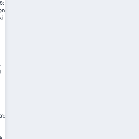
õ:
họn
xí
c
g
c
sức
à