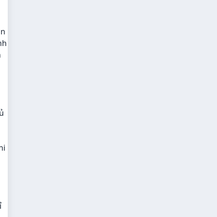
ân
nh
h
hủ
hi
ỉ