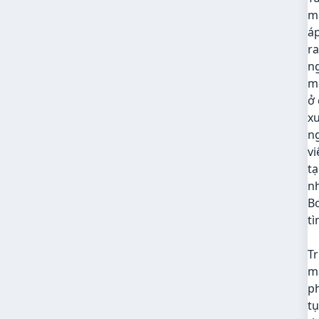
m
áp
ra
ng
ma
ở 
xu
ng
vi
tạ
nh
Bo
tì
Tr
mã
ph
tụ