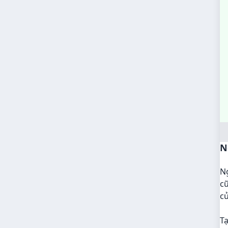
N
Ng
c
củ
Tạ