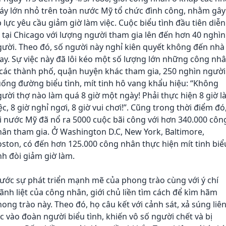
áy lớn nhỏ trên toàn nước Mỹ tổ chức đình công, nhằm gây
 lực yêu cầu giảm giờ làm việc. Cuộc biểu tình đầu tiên diễn
 tại Chicago với lượng người tham gia lên đến hơn 40 nghìn
ười. Theo đó, số người này nghỉ kiên quyết không đến nhà
y. Sự việc này đã lôi kéo một số lượng lớn những công nh
các thành phố, quận huyện khác tham gia, 250 nghìn người
ống đường biểu tình, mít tinh hô vang khẩu hiệu: “Không
ười thợ nào làm quá 8 giờ một ngày! Phải thực hiện 8 giờ 
ệc, 8 giờ nghỉ ngơi, 8 giờ vui chơi!”. Cũng trong thời điểm đó
i nước Mỹ đã nổ ra 5000 cuộc bãi công với hơn 340.000 côn
ân tham gia. Ở Washington D.C, New York, Baltimore,
ston, có đến hơn 125.000 công nhân thực hiện mít tinh biể
nh đòi giảm giờ làm.
ước sự phát triển mạnh mẽ của phong trào cùng với ý chí
nh liệt của công nhân, giới chủ liền tìm cách để kìm hãm
ong trào này. Theo đó, họ câu kết với cảnh sát, xả súng liê
c vào đoàn người biểu tình, khiến vô số người chết và bị