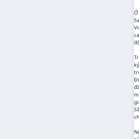
Ở 
S
Vi
ca
độ
Tr
kỷ
tr
Đ
đầ
m
gi
Sắ
ch
Ng