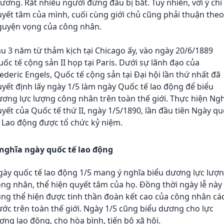
ương. Rất nhiều người đứng đầu bị bắt. Tuy nhiên, với ý chí
yết tâm của mình, cuối cùng giới chủ cũng phải thuận theo
guyện vọng của công nhân.
u 3 năm từ thảm kịch tại Chicago ấy, vào ngày 20/6/1889
ốc tế cộng sản II họp tại Paris. Dưới sự lãnh đạo của
ederic Engels, Quốc tế cộng sản tại Đại hội lần thứ nhất đã
yết định lấy ngày 1/5 làm ngày Quốc tế lao động để biểu
ơng lực lượng công nhân trên toàn thế giới. Thực hiện Ngh
yết của Quốc tế thứ II, ngày 1/5/1890, lần đầu tiên Ngày q
 Lao động được tổ chức kỷ niệm.
 nghĩa ngày quốc tế lao động
gày quốc tế lao động 1/5 mang ý nghĩa biểu dương lực lượ
ng nhân, thể hiện quyết tâm của họ. Đồng thời ngày lễ này
ng thể hiện được tinh thần đoàn kết cao của công nhân cá
ớc trên toàn thế giới. Ngày 1/5 cũng biểu dương cho lực
ợng lao động, cho hòa bình, tiến bộ xã hội.