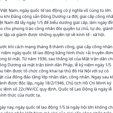
Việt Nam, ngày quốc tế lao động có ý nghĩa vô cùng to lớn.
au khi Đảng cộng sản Đông Dương ra đời, giai cấp công nh
ệt Nam đã lấy ngày 1/5 để biểu dương giai cấp, làm ngày đỉ
o cho phong trào công nhân đòi quyền tự chủ, tự do, giàn
c lập và giành được những quyền lợi về kinh tế - xã hội.
ước khi cách mạng tháng 8 thành công, giai cấp công nhân
 niệm ngày quốc tế lao động bằng hình thức rải truyền đơn
ong bí mật. Từ năm 1936, sau thắng lợi của Mặt trận dân c
ông Dương và mặt trận bình dân Pháp, lễ kỷ niệm ngày 1/5
u tiên được tổ chức công khai tại thủ đô Hà Nội với sự có
ặt của đông đảo tầng lớp nhân dân, công nhân. Ngay sau k
ành được độc lập, ngày 18/2/1946, Chủ tịch Hồ Chí Minh ký
c lệnh số 22c/NV/CC quy định, Quốc tế Lao Động là ngày lễ
ính thức của nước ta.
ày nay, ngày quốc tế lao động 1/5 là ngày hội lớn không ch