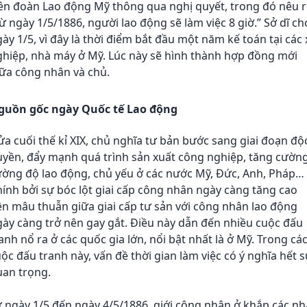
ên đoàn Lao động Mỹ thông qua nghị quyết, trong đó nêu r
ừ ngày 1/5/1886, người lao động sẽ làm việc 8 giờ.” Sở dĩ c
ày 1/5, vì đây là thời điểm bắt đầu một năm kế toán tại các 
ghiệp, nhà máy ở Mỹ. Lúc này sẽ hình thành hợp đồng mới
ữa công nhân và chủ.
guồn gốc ngày Quốc tế Lao động
a cuối thế kỉ XIX, chủ nghĩa tư bản bước sang giai đoạn độ
uyền, đẩy mạnh quá trình sản xuất công nghiệp, tăng cườn
ường độ lao động, chủ yếu ở các nước Mỹ, Đức, Anh, Pháp…
ính bởi sự bóc lột giai cấp công nhân ngày càng tăng cao
n mâu thuẫn giữa giai cấp tư sản với công nhân lao động
ày càng trở nên gay gắt. Điều này dẫn đến nhiều cuộc đấu
anh nổ ra ở các quốc gia lớn, nổi bật nhất là ở Mỹ. Trong cá
ộc đấu tranh này, vấn đề thời gian làm việc có ý nghĩa hết 
uan trọng.
 ngày 1/5 đến ngày 4/5/1886, giới công nhân ở khắp các nh