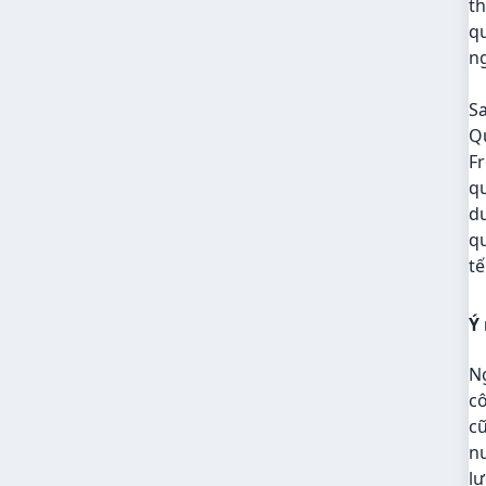
th
qu
n
Sa
Qu
Fr
qu
dư
qu
tế
Ý
N
cô
cũ
nư
lư