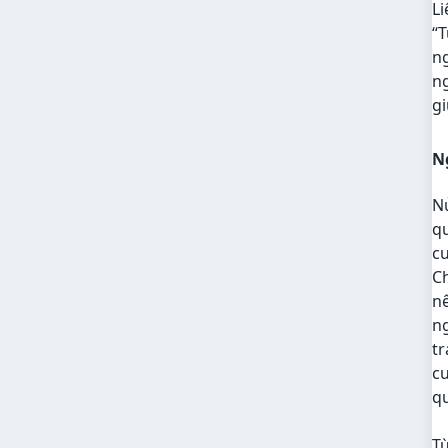
Li
“T
ng
n
gi
N
Nử
q
c
Ch
nê
ng
tr
cu
q
Từ