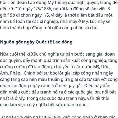
hội Liên đoàn Lao động Mỹ thông qua nghị quyết, trong đó
nêu rõ: “Từ ngày 1/5/1886, người lao động sẽ làm việc 8
giờ.” Sở dĩ chọn ngày 1/5, vì đây là thời điểm bắt đầu một
năm kế toán tại các xí nghiệp, nhà máy ở Mỹ. Lúc này sẽ
hình thành hợp đồng mới giữa công nhân và chủ.
Nguồn gốc ngày Quốc tế Lao động
Nửa cuối thế kỉ XIX, chủ nghĩa tư bản bước sang giai đoạn
độc quyền, đẩy mạnh quá trình sản xuất công nghiệp, tăng
cường cường độ lao động, chủ yếu ở các nước Mỹ, Đức,
Anh, Pháp…Chính bởi sự bóc lột giai cấp công nhân ngày
càng tăng cao nên mâu thuẫn giữa giai cấp tư sản với công
nhân lao động ngày càng trở nên gay gắt. Điều này dẫn
đến nhiều cuộc đấu tranh nổ ra ở các quốc gia lớn, nổi bật
nhất là ở Mỹ. Trong các cuộc đấu tranh này, vấn đề thời
gian làm việc có ý nghĩa hết sức quan trọng.
Từ ngày 1/5 đến ngày 4/5/1886, giới công nhân ở khắp các