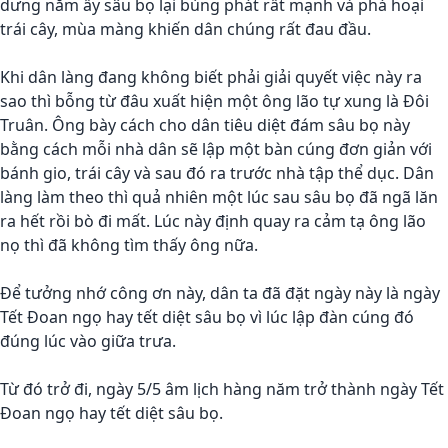
dưng năm ấy sâu bọ lại bùng phát rất mạnh và phá hoại
trái cây, mùa màng khiến dân chúng rất đau đầu.
Khi dân làng đang không biết phải giải quyết việc này ra
sao thì bỗng từ đâu xuất hiện một ông lão tự xung là Đôi
Truân. Ông bày cách cho dân tiêu diệt đám sâu bọ này
bằng cách mỗi nhà dân sẽ lập một bàn cúng đơn giản với
bánh gio, trái cây và sau đó ra trước nhà tập thể dục. Dân
làng làm theo thì quả nhiên một lúc sau sâu bọ đã ngã lăn
ra hết rồi bò đi mất. Lúc này định quay ra cảm tạ ông lão
nọ thì đã không tìm thấy ông nữa.
Để tưởng nhớ công ơn này, dân ta đã đặt ngày này là ngày
Tết Đoan ngọ hay tết diệt sâu bọ vì lúc lập đàn cúng đó
đúng lúc vào giữa trưa.
Từ đó trở đi, ngày 5/5 âm lịch hàng năm trở thành ngày Tết
Đoan ngọ hay tết diệt sâu bọ.