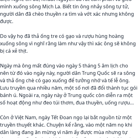
mình xuống sông Mịch La. Biết tin ông nhảy sông tự tử,
người dân đã chèo thuyền ra tìm và vớt xác nhưng không
được.
Do vậy họ đã thả ống tre có gạo và rượu hùng hoàng
xuống sông vì nghĩ rằng làm như vậy thì xác ông sẽ không
bị cá xẻ thịt.
Ngày mà ông mất đúng vào ngày 5 tháng 5 âm lịch cho
nên từ đó vào ngày này, người dân Trung Quốc sẽ ra sông
và thả ống chè có gạo xuống để tưởng nhớ và tế lễ ông.
Lưu truyền qua nhiều năm, một số nơi đã đổi thành tục gói
bánh ú. Ngoài ra, ngày này ở Trung quốc còn diễn ra một
số hoạt động như đeo túi thơm, đua thuyền, uống rượu…
Còn ở Việt Nam, ngày Tết Đoan ngọ lại bắt nguồn từ một
truyền thuyết khác. Chuyện kể rằng, vào một năm nọ khi
dân làng đang ăn mừng vì năm ấy được mùa nhưng tự