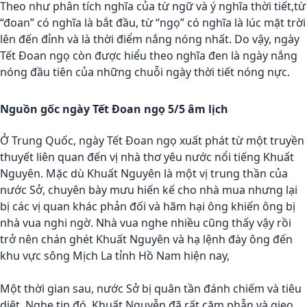
Theo như phân tích nghĩa của từ ngữ và ý nghĩa thời tiết,từ
“đoan” có nghĩa là bắt đầu, từ “ngọ” có nghĩa là lúc mặt trời
lên đến đỉnh và là thời điểm nắng nóng nhất. Do vậy, ngày
Tết Đoan ngọ còn được hiểu theo nghĩa đen là ngày nắng
nóng đầu tiên của những chuỗi ngày thời tiết nóng nực.
Nguồn gốc ngày Tết Đoan ngọ 5/5 âm lịch
Ở Trung Quốc, ngày Tết Đoan ngọ xuất phát từ một truyền
thuyết liên quan đến vị nhà thơ yêu nước nổi tiếng Khuất
Nguyên. Mặc dù Khuất Nguyên là một vị trung thần của
nước Sở, chuyên bày mưu hiến kế cho nhà mua nhưng lại
bị các vị quan khác phản đối và hãm hại ông khiến ông bị
nhà vua nghi ngờ. Nhà vua nghe nhiều cũng thấy vậy rồi
trở nên chán ghét Khuất Nguyên và hạ lệnh đày ông đến
khu vực sông Mịch La tỉnh Hồ Nam hiện nay,
Một thời gian sau, nước Sở bị quân tần đánh chiếm và tiêu
diệt. Nghe tin đó, Khuất Nguyễn đã rất căm phẫn và gieo