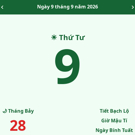
Ngày 9 tháng 9 năm 2026
☀ Thứ Tư
9
🌙 Tháng Bảy
Tiết Bạch Lộ
28
Giờ Mậu Tí
Ngày Bính Tuất