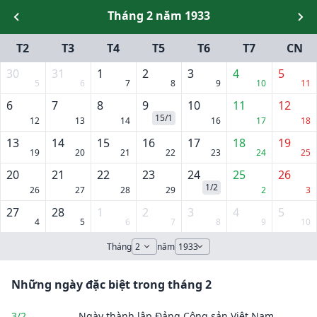
Tháng 2 năm 1933
T2
T3
T4
T5
T6
T7
CN
30
31
1
2
3
4
5
5
6
7
8
9
10
11
6
7
8
9
10
11
12
15/1
12
13
14
16
17
18
13
14
15
16
17
18
19
19
20
21
22
23
24
25
20
21
22
23
24
25
26
1/2
26
27
28
29
2
3
27
28
1
2
3
4
5
4
5
6
7
8
9
10
Tháng
năm
Những ngày đặc biệt trong tháng 2
3/2
Ngày thành lập Đảng Cộng sản Việt Nam